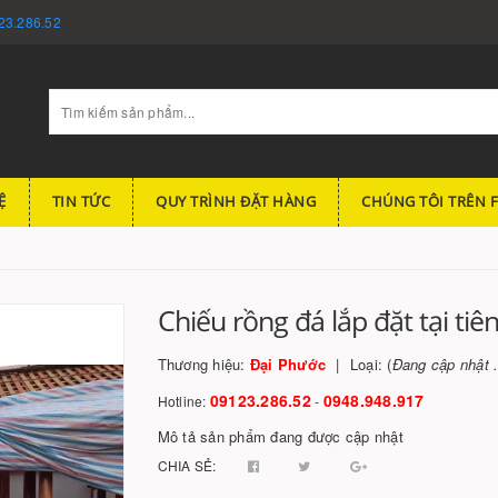
23.286.52
Ệ
TIN TỨC
QUY TRÌNH ĐẶT HÀNG
CHÚNG TÔI TRÊN 
Chiếu rồng đá lắp đặt tại tiê
Thương hiệu:
Đại Phước
Loại: (
Đang cập nhật .
09123.286.52
0948.948.917
Hotline:
-
Mô tả sản phẩm đang được cập nhật
CHIA SẺ: