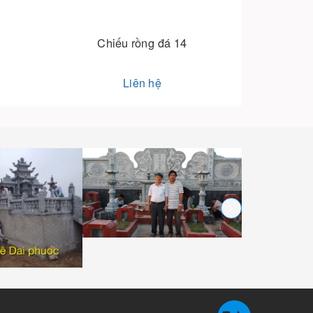
g đá 14
Chiếu rồng đá 13
hệ
Liên hệ