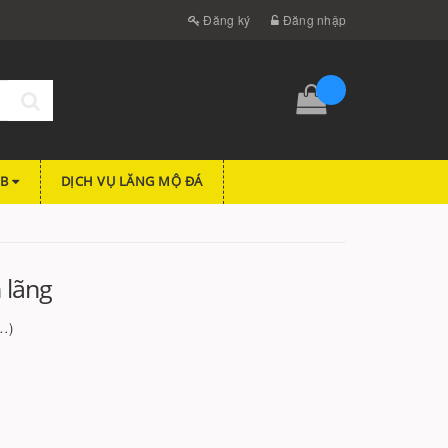
Đăng ký
Đăng nhập
FB
DỊCH VỤ LĂNG MỘ ĐÁ
n lãng
..
)