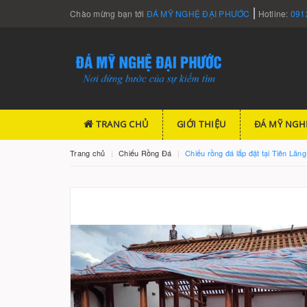
Chào mừng bạn tới
ĐÁ MỸ NGHỆ ĐẠI PHƯỚC
Hotline:
091
TRANG CHỦ
GIỚI THIỆU
ĐÁ MỸ NGH
Trang chủ
Chiếu Rồng Đá
Chiếu rồng đá lắp đặt tại Tiên Lãng