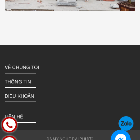
VỀ CHÚNG TÔI
THÔNG TIN
ĐIỀU KHOẢN
LIÊN HỆ
ĐÁ MỸ NGHỆ ĐẠI PHƯỚC