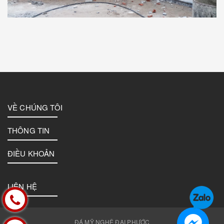
VỀ CHÚNG TÔI
THÔNG TIN
ĐIỀU KHOẢN
LIÊN HỆ
ĐÁ MỸ NGHỆ ĐẠI PHƯỚC