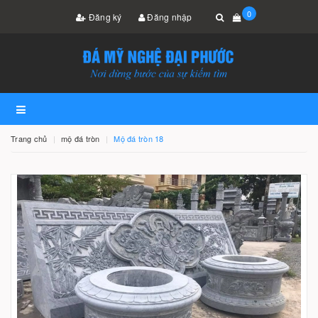
0
Đăng ký
Đăng nhập
Trang chủ
mộ đá tròn
Mộ đá tròn 18