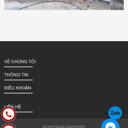
VỀ CHÚNG TÔI
THÔNG TIN
ĐIỀU KHOẢN
LIÊN HỆ
ĐÁ MỸ NGHỆ ĐẠI PHƯỚC