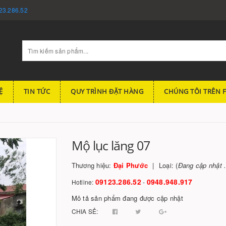
23.286.52
Ệ
TIN TỨC
QUY TRÌNH ĐẶT HÀNG
CHÚNG TÔI TRÊN 
Mộ lục lăng 07
Thương hiệu:
Đại Phước
Loại: (
Đang cập nhật .
09123.286.52
0948.948.917
Hotline:
-
Mô tả sản phẩm đang được cập nhật
CHIA SẺ: