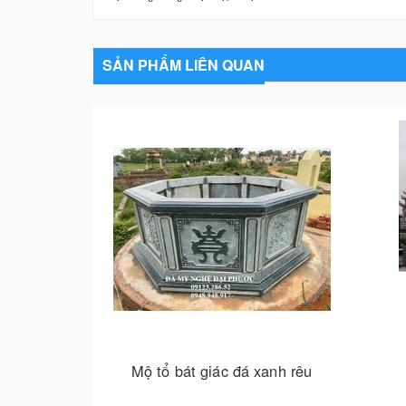
SẢN PHẨM LIÊN QUAN
Mộ tổ bát giác đá xanh rêu