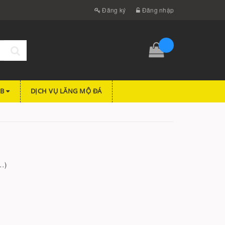
Đăng ký
Đăng nhập
FB
DỊCH VỤ LĂNG MỘ ĐÁ
..
)