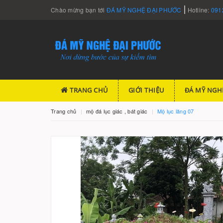
Chào mừng bạn tới
ĐÁ MỸ NGHỆ ĐẠI PHƯỚC
Hotline:
091
TRANG CHỦ
GIỚI THIỆU
ĐÁ MỸ NGH
Trang chủ
mộ đá lục giác , bát giác
Mộ lục lăng 07