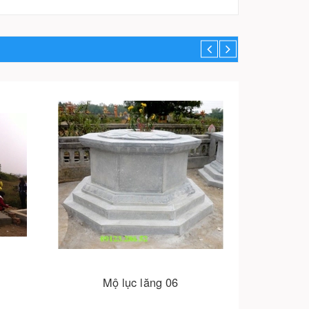
Mộ lục lăng 06
M