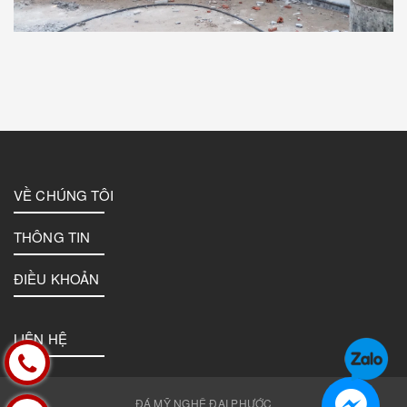
VỀ CHÚNG TÔI
THÔNG TIN
ĐIỀU KHOẢN
LIÊN HỆ
ĐÁ MỸ NGHỆ ĐẠI PHƯỚC