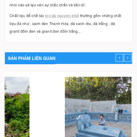
nhìn vào sẽ tạo nên sự chắc chắn và bền bỉ.
Chất liệu để chế tác
mộ đá nguyên khối
thường gồm những chất
liệu đá như : xanh đen Thanh Hóa, đá xanh rêu, đá trắng , đá
granit đốm đen và granit đen đốm trắng...
SẢN PHẨM LIÊN QUAN