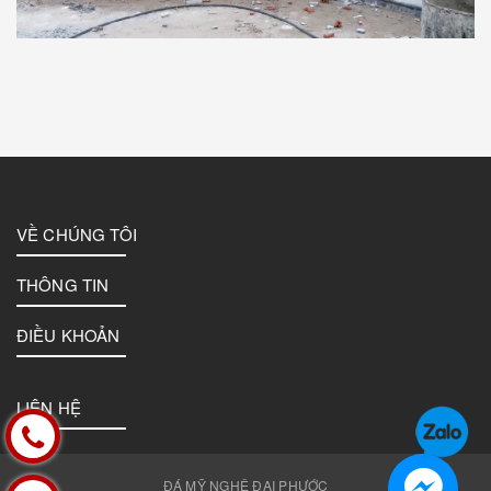
VỀ CHÚNG TÔI
THÔNG TIN
ĐIỀU KHOẢN
LIÊN HỆ
ĐÁ MỸ NGHỆ ĐẠI PHƯỚC