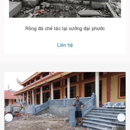
 xưởng đại phước
Rồng đá lắp đặt tại 
hệ
Liên hệ