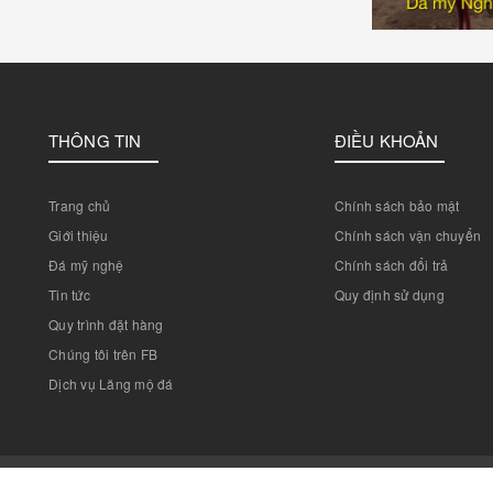
THÔNG TIN
ĐIỀU KHOẢN
Trang chủ
Chính sách bảo mật
Giới thiệu
Chính sách vận chuyển
Đá mỹ nghệ
Chính sách đổi trả
Tin tức
Quy định sử dụng
Quy trình đặt hàng
Chúng tôi trên FB
Dịch vụ Lăng mộ đá