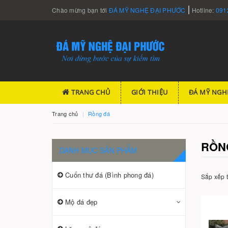
Chào mừng bạn tới
ĐÁ MỸ NGHỆ ĐẠI PHƯỚC
Hotline:
091
TRANG CHỦ
GIỚI THIỆU
ĐÁ MỸ NGH
Trang chủ
Rồng đá
RỒN
DANH MỤC SẢN PHẨM
Cuốn thư đá (Bình phong đá)
Sắp xếp 
Mộ đá đẹp