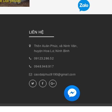
LIÊN HỆ
Thôn Xuân Phúc, xã Ninh Vân,
huyện Hoa Lư, Ninh Bình
09123.286.52
0948.948.917
caodaiphuc9190@gmail.com