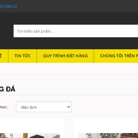
23.286.52
Ệ
TIN TỨC
QUY TRÌNH ĐẶT HÀNG
CHÚNG TÔI TRÊN 
G ĐÁ
theo: