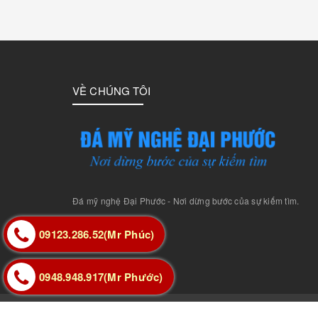
VỀ CHÚNG TÔI
Đá mỹ nghệ Đại Phước - Nơi dừng bước của sự kiếm tìm.
09123.286.52(Mr Phúc)
0948.948.917(Mr Phước)
ĐÁ MỸ NGHỆ ĐẠI PHƯỚC
|
Cung cấp bởi Sapo