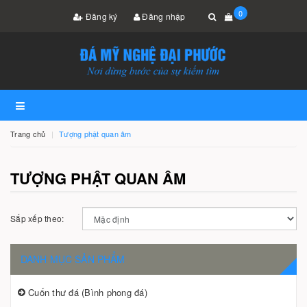
0
Đăng ký
Đăng nhập
Trang chủ
Tượng phật quan âm
TƯỢNG PHẬT QUAN ÂM
Sắp xếp theo:
DANH MỤC SẢN PHẨM
Cuốn thư đá (Bình phong đá)