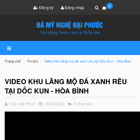
0
Đăng ký
Đăng nhập
Trang chủ
Tin tức
Video Khu lăng mộ đá xanh rêu tại Dốc Kun - Hòa Bình
VIDEO KHU LĂNG MỘ ĐÁ XANH RÊU
TẠI DỐC KUN - HÒA BÌNH
Cao Văn Phúc
18/05/2022
0 nhận xét