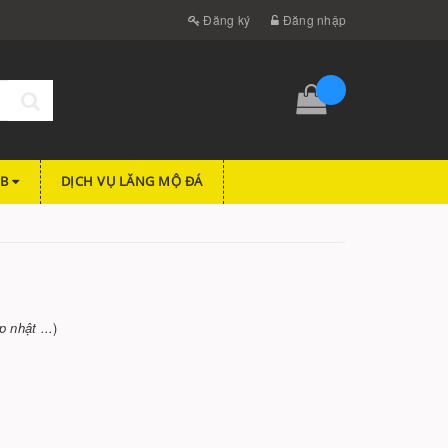
Đăng ký
Đăng nhập
FB
DỊCH VỤ LĂNG MỘ ĐÁ
 nhật ...
)