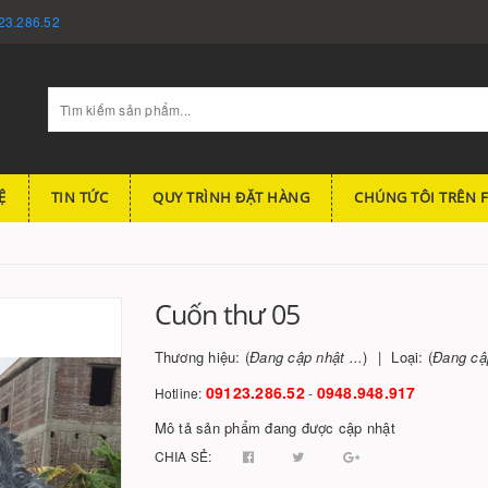
23.286.52
Ệ
TIN TỨC
QUY TRÌNH ĐẶT HÀNG
CHÚNG TÔI TRÊN 
Cuốn thư 05
Thương hiệu: (
Đang cập nhật ...
)
Loại: (
Đang cập
09123.286.52
0948.948.917
Hotline:
-
Mô tả sản phẩm đang được cập nhật
CHIA SẺ: