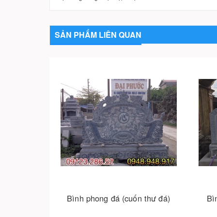
SẢN PHẨM LIÊN QUAN
n thư đá)
Bình phong đá tại chợ chùa
Bình