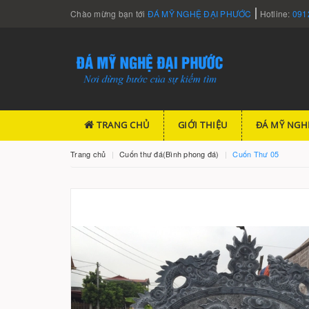
Chào mừng bạn tới
ĐÁ MỸ NGHỆ ĐẠI PHƯỚC
Hotline:
091
TRANG CHỦ
GIỚI THIỆU
ĐÁ MỸ NGH
Trang chủ
Cuốn thư đá(Bình phong đá)
Cuốn Thư 05