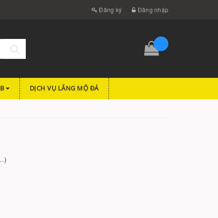
Đăng ký
Đăng nhập
FB
DỊCH VỤ LĂNG MỘ ĐÁ
..
)