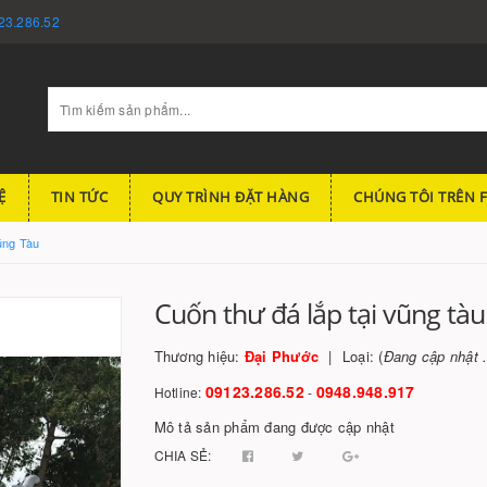
23.286.52
Ệ
TIN TỨC
QUY TRÌNH ĐẶT HÀNG
CHÚNG TÔI TRÊN 
ũng Tàu
Cuốn thư đá lắp tại vũng tàu
Thương hiệu:
Đại Phước
Loại: (
Đang cập nhật .
09123.286.52
0948.948.917
Hotline:
-
Mô tả sản phẩm đang được cập nhật
CHIA SẺ: