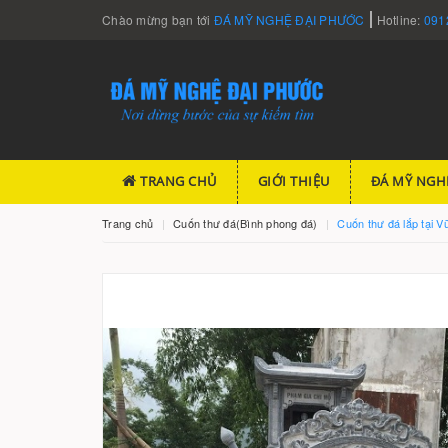
Chào mừng bạn tới
ĐÁ MỸ NGHỆ ĐẠI PHƯỚC
Hotline:
091
TRANG CHỦ
GIỚI THIỆU
ĐÁ MỸ NGH
Trang chủ
Cuốn thư đá(Bình phong đá)
Cuốn thư đá lắp tại V