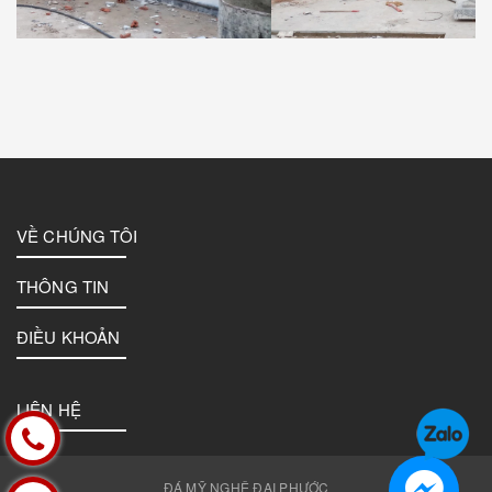
VỀ CHÚNG TÔI
THÔNG TIN
ĐIỀU KHOẢN
LIÊN HỆ
ĐÁ MỸ NGHỆ ĐẠI PHƯỚC