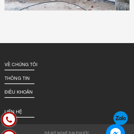
VỀ CHÚNG TÔI
THÔNG TIN
ĐIỀU KHOẢN
LIÊN HỆ
ĐÁ MỸ NGHỆ ĐẠI PHƯỚC