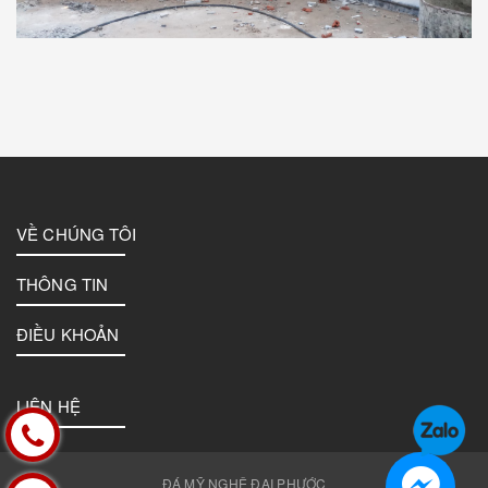
VỀ CHÚNG TÔI
THÔNG TIN
ĐIỀU KHOẢN
LIÊN HỆ
ĐÁ MỸ NGHỆ ĐẠI PHƯỚC