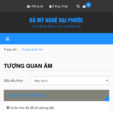
0
Đăng ký
Đăng nhập
Trang chủ
Tượng Quan Âm
TƯỢNG QUAN ÂM
Sắp xếp theo:
DANH MỤC SẢN PHẨM
Cuốn thư đá (Bình phong đá)